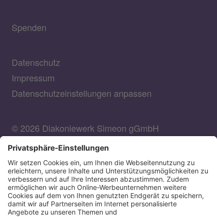
Spenden
Datenschutz
Impressum
Datenschutzeinstellungen anpassen
© 2026 Diakoniewerk Simeon gGmbH
DIAKONIEWERK SIMEON GGMBH