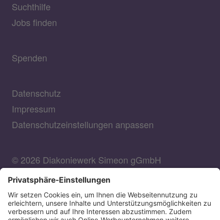
Suchthilfe
Jobs finden
Spenden
Datenschutz
Impressum
Datenschutzeinstellungen anpassen
© 2026 Diakoniewerk Simeon gGmbH