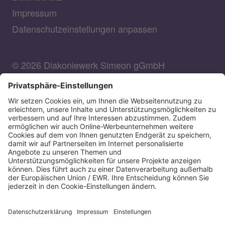
Impressum
Datenschutzeinstellungen anpassen
© 2026 Diakoniewerk Simeon gGmbH
DIAKONIEWERK SIMEON GGMBH
Bank für Kirche und Diakonie
IBAN: DE90350601900000030007
BIC: GENODED1DKD