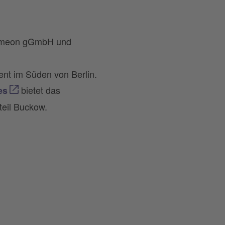
 Simeon gGmbH und
ent im Süden von Berlin.
bietet das
es
teil Buckow.