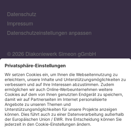
Datenschutz
Impressum
Datenschutzeinstellungen anpassen
© 2026 Diakoniewerk Simeon gGmbH
DIAKONIEWERK SIMEON GGMBH
Bank für Kirche und Diakonie
IBAN: DE90350601900000030007