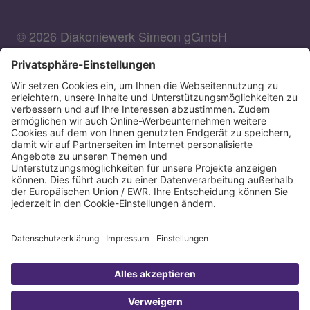
© 2026 Diakoniewerk Simeon gGmbH
DIAKONIEWERK SIMEON GGMBH
Bank für Kirche und Diakonie
IBAN: DE90350601900000030007
BIC: GENODED1DKD
IBAN kopieren
Direkt Online spenden