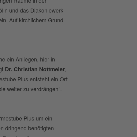
erigen Räume in der
ölln und das Diakoniewerk
eln. Auf kirchlichem Grund
e ein Anliegen, hier in
gt
,
Dr. Christian Nottmeier
stube Plus entsteht ein Ort
sie weiter zu verdrängen“.
rmestube Plus um ein
en dringend benötigten