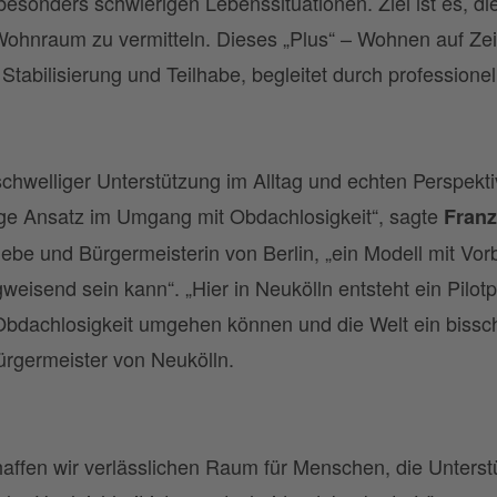
sonders schwierigen Lebenssituationen. Ziel ist es, d
 Wohnraum zu vermitteln. Dieses „Plus“ – Wohnen auf Ze
tabilisierung und Teilhabe, begleitet durch professionell
schwelliger Unterstützung im Alltag und echten Perspek
tige Ansatz im Umgang mit Obdachlosigkeit“, sagte
Franz
iebe und Bürgermeisterin von Berlin, „ein Modell mit Vorb
eisend sein kann“. „Hier in Neukölln entsteht ein Pilotpr
Obdachlosigkeit umgehen können und die Welt ein biss
ürgermeister von Neukölln.
affen wir verlässlichen Raum für Menschen, die Unters