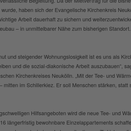
verlässliche Begleitung. Da der Mietvertrag für die bish
t wurde, haben sich der Evangelische Kirchenkreis Neuk
ichtige Arbeit dauerhaft zu sichern und weiterzuentwick
eubau – in unmittelbarer Nähe zum bisherigen Standort.
 und steigender Wohnungslosigkeit ist es uns als Kirch
eiben und die sozial-diakonische Arbeit auszubauen“, sa
schen Kirchenkreises Neukölln. „Mit der Tee- und Wärme
 mitten im Schillerkiez. Er soll Menschen stärken, statt 
gschwelligen Hilfsangeboten wird die neue Tee- und Wä
: 16 längerfristig bewohnbare Einzelappartements schaff