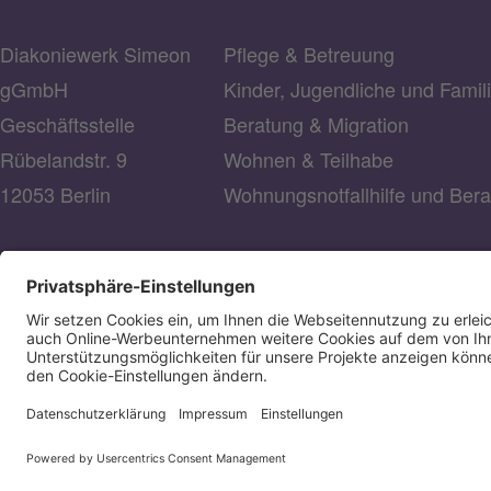
Diakoniewerk Simeon
Pflege & Betreuung
gGmbH
Kinder, Jugendliche und Famil
Geschäftsstelle
Beratung & Migration
Rübelandstr. 9
Wohnen & Teilhabe
12053 Berlin
Wohnungsnotfallhilfe und Ber
© 2026 Diakoniewerk Simeon gGmbH
DIAKONIEWERK SIMEON GGMBH
Bank für Kirche und Diakonie